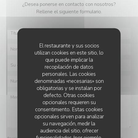
¿Desea ponerse en contacto con nosotros?
Rellene el siguiente formulario.
El restaurante y sus socios
utilizan cookies en este sitio, lo
que puede implicar la
recopilación de datos
personales. Las cookies
denominadas «necesarias» son
obligatorias y se instalan por
defecto. Otras cookies
opcionales requieren su
consentimiento. Estas cookies
opcionales sirven para analizar
su navegación, medir la
audiencia del sitio, ofrecer
funcionalidades (por ejemplo,