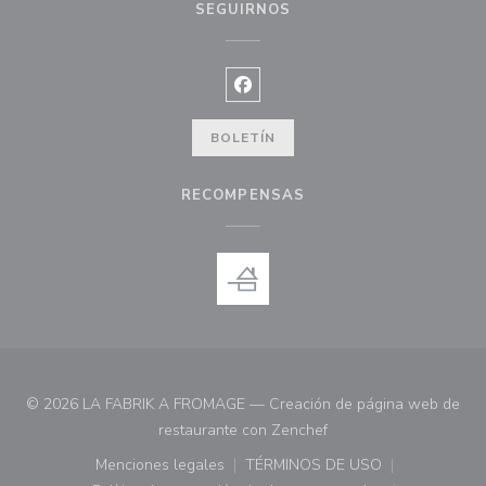
SEGUIRNOS
Facebook ((abre en una nueva ve
BOLETÍN
RECOMPENSAS
© 2026 LA FABRIK A FROMAGE — Creación de página web de
((abre en una nueva ve
restaurante con
Zenchef
Menciones legales
TÉRMINOS DE USO
((abre en una nueva ventana))
((abre en una nueva ven