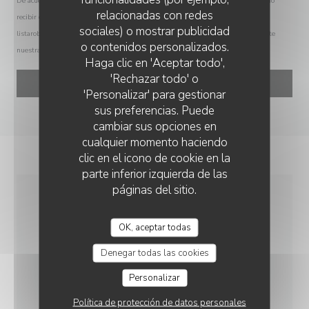
De acuerdo con la normativa de protección de datos, puede ejercer su derecho a no
relacionadas con redes
recibir comunicaciones comerciales inscribiéndose en la Lista Robinson:
sociales) o mostrar publicidad
listarobinson.es
. Para más información sobre el tratamiento de sus datos, consulte
o contenidos personalizados.
nuestra
política de privacidad
.
LA FABRIK A FROMAGE
Haga clic en 'Aceptar todo',
'Rechazar todo' o
'Personalizar' para gestionar
sus preferencias. Puede
cambiar sus opciones en
cualquier momento haciendo
clic en el icono de cookie en la
parte inferior izquierda de las
páginas del sitio.
INFORMACIÓN
OK, aceptar todas
GENERAL
Denegar todas las cookies
Personalizar
COCINA
Cocina familiar
Política de protección de datos personales