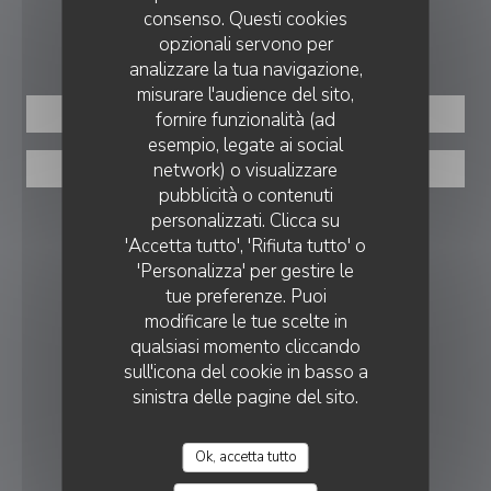
consenso. Questi cookies
PRENOTAZIONE
opzionali servono per
analizzare la tua navigazione,
misurare l'audience del sito,
PRENOTA
fornire funzionalità (ad
esempio, legate ai social
network) o visualizzare
PORTA VIA
LA FABRIK A FROMAGE
pubblicità o contenuti
personalizzati. Clicca su
SEGUICI
'Accetta tutto', 'Rifiuta tutto' o
'Personalizza' per gestire le
tue preferenze. Puoi
Facebook ((apre una nuova finest
modificare le tue scelte in
qualsiasi momento cliccando
NEWSLETTER
sull'icona del cookie in basso a
sinistra delle pagine del sito.
RICOMPENSE
Ok, accetta tutto