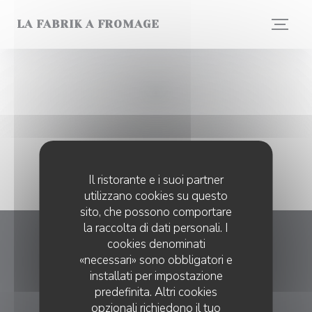
Personalizzazione delle tue scelte sui cookie
LA FABRIK A FROMAGE
Il ristorante e i suoi partner
utilizzano cookies su questo
sito, che possono comportare
la raccolta di dati personali. I
cookies denominati
LA FABRIK A FROMAGE
«necessari» sono obbligatori e
installati per impostazione
((apre una nuova fin
25 rue des Roches 57000 Metz
predefinita. Altri cookies
03 87 15 14 66
opzionali richiedono il tuo