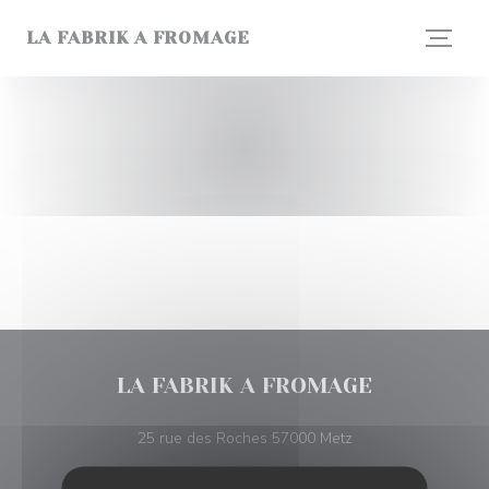
Cookie管理面板
LA FABRIK A FROMAGE
LA FABRIK A FROMAGE
((在新窗口中打开))
25 rue des Roches 57000 Metz
03 87 15 14 66