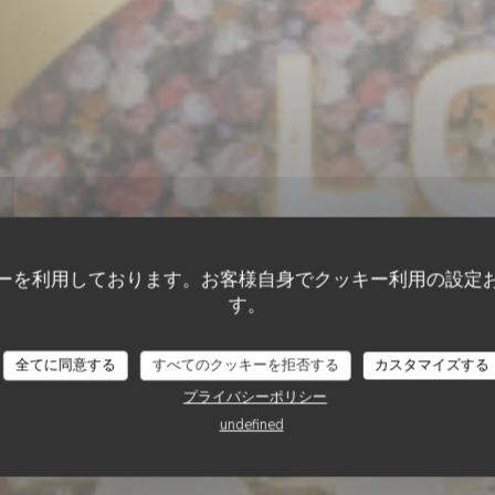
ーを利用しております。お客様自身でクッキー利用の設定
す。
•
METZ
LA FABRIK A FROMAGE
A FABRIK A FROMA
全てに同意する
すべてのクッキーを拒否する
カスタマイズする
プライバシーポリシー
undefined
予約
取り除く