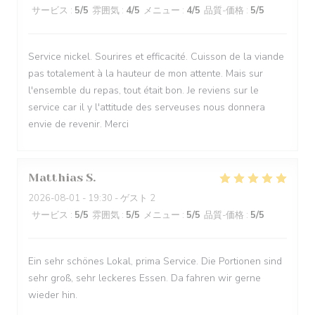
サービス
:
5
/5
雰囲気
:
4
/5
メニュー
:
4
/5
品質-価格
:
5
/5
Service nickel. Sourires et efficacité. Cuisson de la viande
pas totalement à la hauteur de mon attente. Mais sur
l'ensemble du repas, tout était bon. Je reviens sur le
service car il y l'attitude des serveuses nous donnera
envie de revenir. Merci
Matthias
S
2026-08-01
- 19:30 - ゲスト 2
サービス
:
5
/5
雰囲気
:
5
/5
メニュー
:
5
/5
品質-価格
:
5
/5
Ein sehr schönes Lokal, prima Service. Die Portionen sind
sehr groß, sehr leckeres Essen. Da fahren wir gerne
wieder hin.