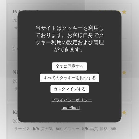
Patrizia
B
2026-07-31
- 20:00 - ゲスト 2
当サイトはクッキーを利用し
サービス
:
4
/5
雰囲気
:
4
/5
メニュー
:
4
/5
品質-価格
:
4
/5
ております。お客様自身でク
ッキー利用の設定および管理
Nous avons bien mangee !
ができます。
LA FABRIK A FROMAGE
全てに同意する
Nicole
K
すべてのクッキーを拒否する
2026-07-31
- 19:00 - ゲスト 2
サービス
:
4
/5
雰囲気
:
カスタマイズする
5
/5
メニュー
:
5
/5
品質-価格
:
5
/5
プライバシーポリシー
undefined
Katja
H
2026-07-15
- 20:00 - ゲスト 4
サービス
:
5
/5
雰囲気
:
5
/5
メニュー
:
5
/5
品質-価格
:
5
/5