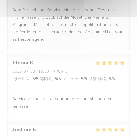
Sehr freundlicher Service, ein sehr schönes Restaurant
mit Terrasse und Blick auf die Mosel. Der Name ist
Programm. Man sollte einen guten Appetit mitbringen da
die Portionen nicht gerade klein sind. Geschmacklich war
es hervorragend.
Elvina
E
2026-07-18
- 19:30 - ゲスト 3
サービス
:
5
/5
雰囲気
:
5
/5
メニュー
:
5
/5
品質-価格
:
5
/5
Service accueillant et souriant dans un joli cadre en
terrasse
Justine
B